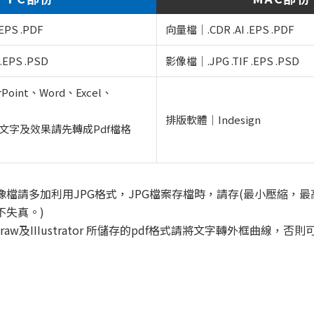
EPS .PDF
向量檔｜.CDR .AI .EPS .PDF
.EPS .PSD
影像檔｜.JPG .TIF .EPS .PSD
rPoint、Word、Excel、
排版軟體｜Indesign
文字及效果請先轉成Pdf檔格
檔請多加利用JPG格式，JPG檔案存檔時，請存(最小壓縮，最
不失真。)
Draw及IIIustrator 所儲存的pdf格式請將文字轉外框曲線，