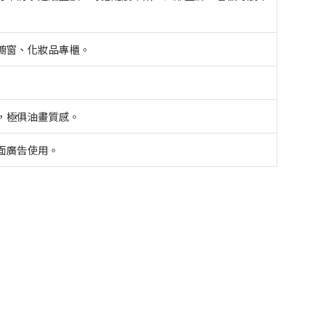
櫥窗、化妝品專櫃。
，極俱油畫質感。
面廣告使用。