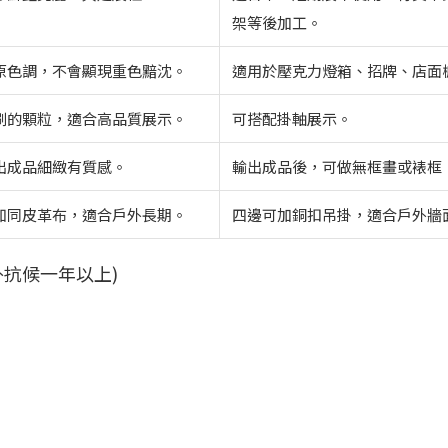
架等後加工。
原色調，不會顯現重色黯沈。
適用於壓克力燈箱、招牌、店面
刷的顆粒，適合高品質展示。
可搭配掛軸展示。
出成品細緻有質感。
輸出成品後，可做無框畫或裱框
如同皮革布，適合戶外長期。
四邊可加銅扣吊掛，適合戶外牆
抗候一年以上)