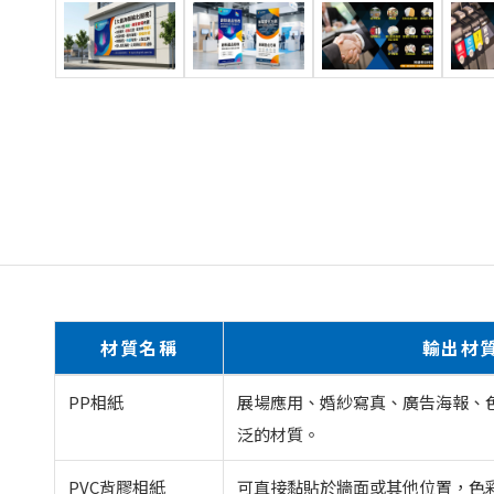
材質名稱
輸出材
PP相紙
展場應用、婚紗寫真、廣告海報、
泛的材質。
PVC背膠相紙
可直接黏貼於牆面或其他位置，色